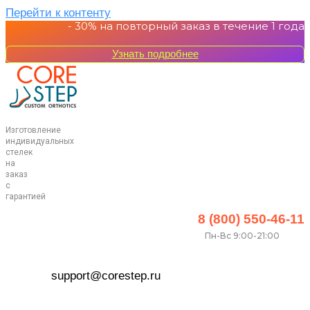
Перейти к контенту
- 30%
на повторный заказ в течение 1 года
Узнать подробнее
Изготовление
индивидуальных
стелек
на
заказ
с
гарантией
8 (800) 550-46-11
Пн-Вс 9:00-21:00
support@corestep.ru