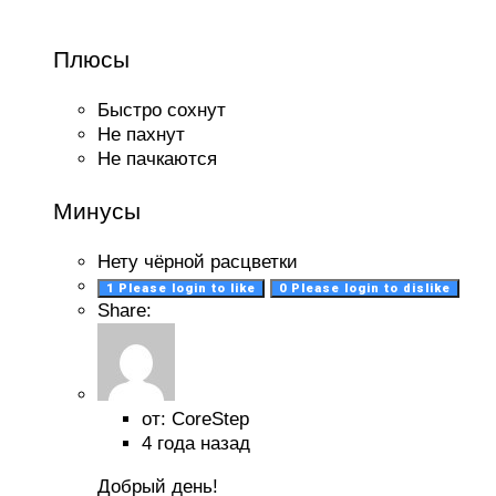
Плюсы
Быстро сохнут
Не пахнут
Не пачкаются
Минусы
Нету чёрной расцветки
1
Please login to like
0
Please login to dislike
Share:
от: CoreStep
4 года назад
Добрый день!