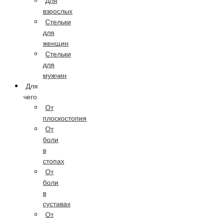
Для
взрослых
Стельки
для
женщин
Стельки
для
мужчин
Для
чего
От
плоскостопия
От
боли
в
стопах
От
боли
в
суставах
От