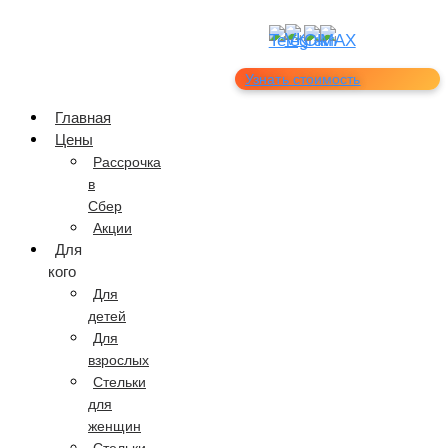
Узнать стоимость
Главная
Цены
Рассрочка
в
Сбер
Акции
Для
кого
Для
детей
Для
взрослых
Стельки
для
женщин