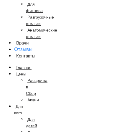
Для
фитнеса
Разгрузочные
стельки
Анатомические
стельки
Врачи
Отзывы
Контакты
Главная
Цены
Рассрочка
в
Сбер
Акции
Для
кого
Для
детей