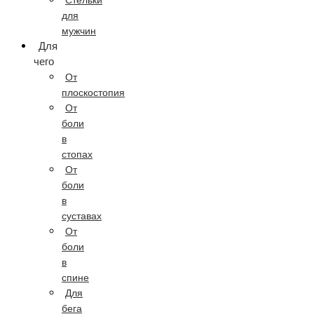
Стельки
для
мужчин
Для
чего
От
плоскостопия
От
боли
в
стопах
От
боли
в
суставах
От
боли
в
спине
Для
бега