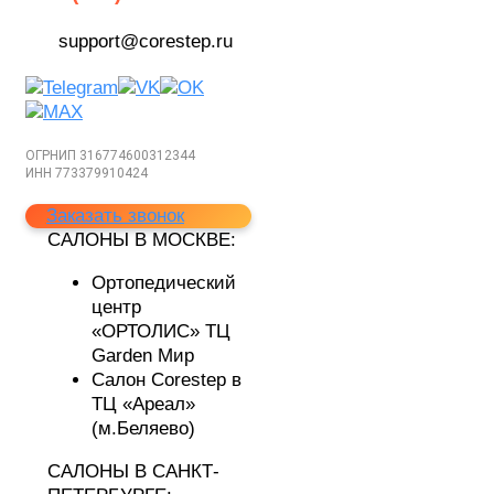
support@corestep.ru
ОГРНИП 316774600312344
ИНН 773379910424
Заказать звонок
САЛОНЫ В МОСКВЕ:
Ортопедический
центр
«ОРТОЛИС»
ТЦ
Garden Мир
Cалон Corestep
в
ТЦ «Ареал»
(м.Беляево)
САЛОНЫ В САНКТ-