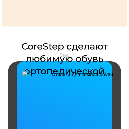
CoreStep сделают
любимую обувь
ортопедической