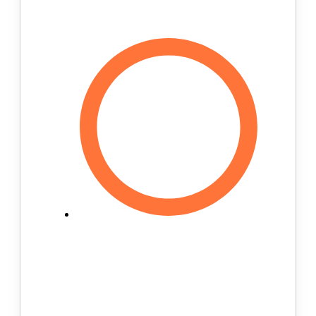
дешевых аналогов:
Диагностика и тестирование. В
фирменных салонах Core Step
работают высококлассные
специалисты по ортопедии. Они
проводят диагностику и делают
слепки, на основе которых