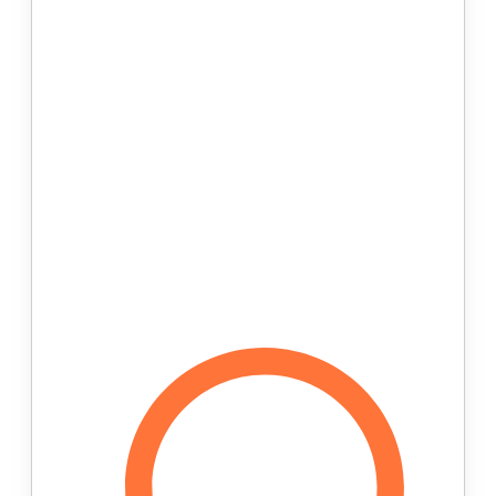
пластиковый каркас. Такие
устаревшие технологии
приводят к атрофии мышц,
нарушают кровообращение и
делают стопу зависимой от
ношения специальных стелек.
Кроме того, подобные стельки с
пластиковым каркасом служат
совсем недолго – 3-6 месяцев.
Тогда как стельки
ортопедические CoreStep
выполняют свою функцию
значительно дольше.