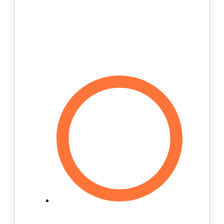
изготавливаются стельки.
После изготовления стелек
каждые три месяца вы можете
прийти на бесплатное
обследование, чтоб своими
глазами увидеть результат.
В ортопедических стельках Core
Step не используется жесткий