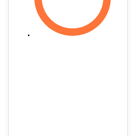
Мы не используем заготовки и
шаблоны. Большинство
производителей ортопедических
стелек для обуви использует
для его производства заготовку,
которая по задумке должна
принять форму стопы.
Проблема в том, что форма
такой стельки сильно
ограничена заготовкой и учесть
все особенности таким
способом невозможно. CoreStep
имеет собственную
лабораторию, в которой каждая
пара ортопедических стелек