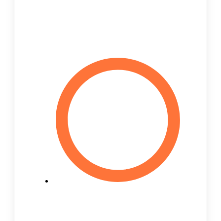
производится индивидуально, в
соответствии с указаниями
специалиста, который проводил
диагностику.
Мы гарантируем качество и
остаёмся на связи. Наша задача
не просто продать вам товар.