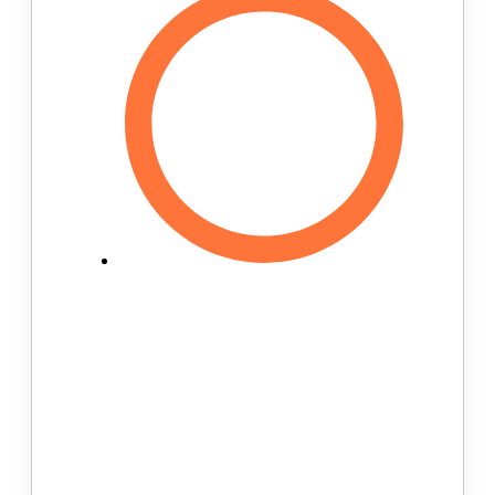
Мы экономим ваши время и
деньги. Пройти тест от врача-
ортопеда, записаться на
диагностику, рассчитать
стоимость и получить ответы на
все интересующие вас вопросы,
вы можете не выходя из дома и
абсолютно бесплатно. Также, на
нашем сайте вы всегда можете